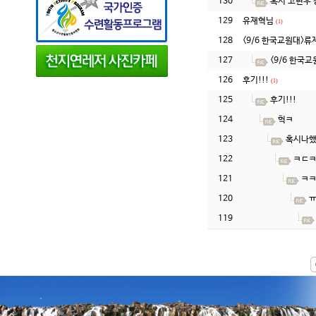
130
혹시 고현우 
129
유재혁님
(1)
128
<9/6 한국교원대>류
127
<9/6 한국교
126
후기!!!
(1)
125
후기!!!
124
헉ㅋ
123
혹시나
122
ㅋㄷ
121
ㅋ
120
119