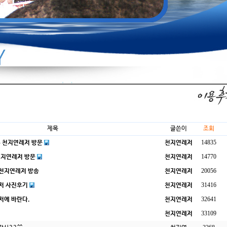
제목
글쓴이
조회
14835
 천지연레저 방문
천지연레저
14770
천지연레저 방문
천지연레저
20056
 천지연레저 방송
천지연레저
31416
저 사진후기
천지연레저
32641
저에 바란다.
천지연레저
33109
천지연레저