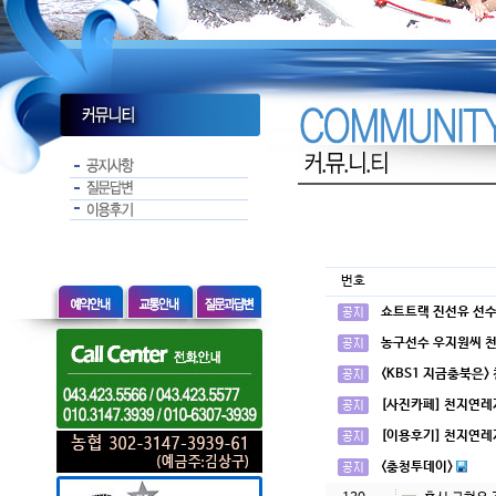
번호
쇼트트랙 진선유 선수
농구선수 우지원씨 
<KBS1 지금충북은>
[사진카페] 천지연레
[이용후기] 천지연레
<충청투데이>