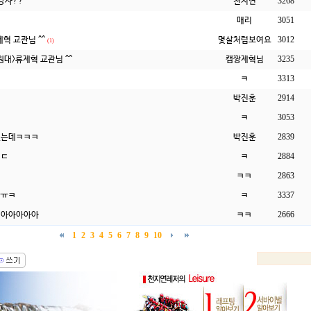
3268
천지연
강사??^^
3051
매리
3012
제혁 교관님 ^^
몇살처럼보여요
(1)
3235
캡짱제혁님
원대>류제혁 교관님 ^^
3313
ㅋ
2914
박진훈
3053
ㅋ
2839
박진훈
했는데ㅋㅋㅋ
2884
ㅋ
ㅋㄷ
2863
ㅋㅋ
ㅋ
3337
ㅋ
ㅠㅠㅋ
2666
ㅋㅋ
아아아아아
1
2
3
4
5
6
7
8
9
10