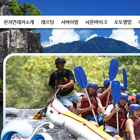
천지연레저소개
래프팅
서바이벌
사륜바이크
포토앨범