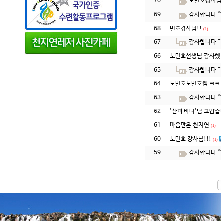
70
노민호강사님
69
감사합니다 ^
68
민호강사님!!
(1)
67
감사합니다 ^
66
노민호선생님 감사했
65
감사합니다 ^
64
도민호노민호쌤 ㅋㅋㅎ
63
감사합니다 ^
62
'산과 바다'님 고맙습
61
마음만은 천지연
(1)
60
노민호 강사님!!!
(1)
59
감사합니다 ^