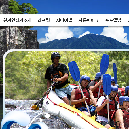
천지연레저소개
래프팅
서바이벌
사륜바이크
포토앨범