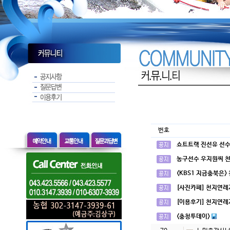
번호
쇼트트랙 진선유 선수
농구선수 우지원씨 
<KBS1 지금충북은>
[사진카페] 천지연레
[이용후기] 천지연레
<충청투데이>