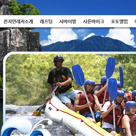
천지연레저소개
래프팅
서바이벌
사륜바이크
포토앨범