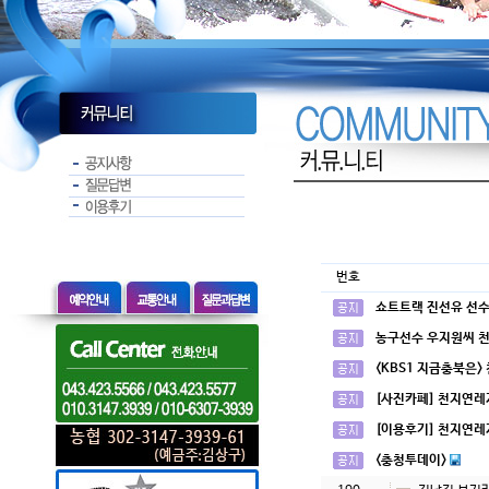
번호
쇼트트랙 진선유 선수
농구선수 우지원씨 
<KBS1 지금충북은>
[사진카페] 천지연레
[이용후기] 천지연레
<충청투데이>