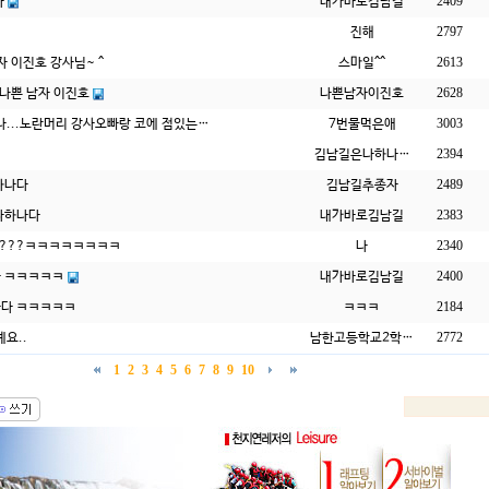
2409
내가바로김남길
라
2797
진해
2613
자 이진호 강사님~ ^
스마일^^
2628
나쁜남자이진호
 나쁜 남자 이진호
3003
였나...노란머리 강사오빠랑 코에 점있는…
7번물먹은애
2394
김남길은나하나…
2489
김남길추종자
하나다
2383
내가바로김남길
나하나다
2340
????ㅋㅋㅋㅋㅋㅋㅋㅋ
나
2400
내가바로김남길
 ㅋㅋㅋㅋㅋ
2184
ㅋㅋㅋ
다 ㅋㅋㅋㅋㅋ
2772
요..
남한고등학교2학…
1
2
3
4
5
6
7
8
9
10