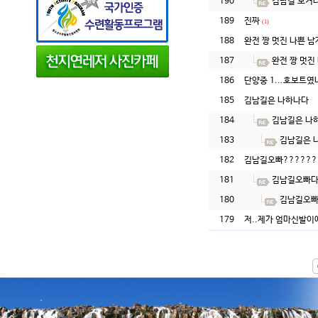
190
김남길 보거
189
진짜
(1)
188
완전 짱 멋진 나쁜 남
187
완전 짱 멋진
186
단양중 1...호보트
185
김남길은 나하나다
184
김남길은 나
183
김남길은 
182
김남길오빠?????
181
김남길오빠다
180
김남길오빠
179
저..제가 엄마신발이예