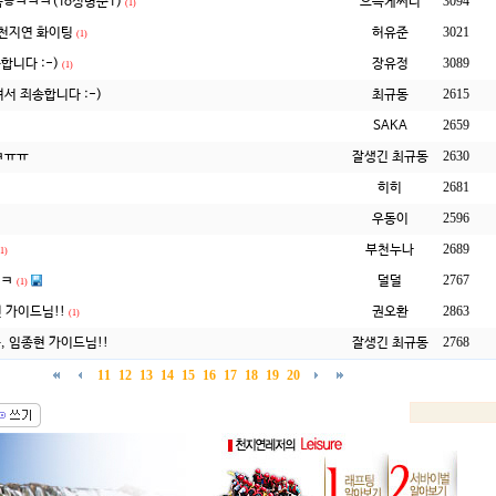
3094
ㅎㅋㅋㅋ(To성병준T)
으뜩케써니
(1)
3021
 천지연 화이팅
허유준
(1)
3089
합니다 :-)
장유정
(1)
2615
최규동
서 죄송합니다 :-)
2659
SAKA
2630
잘생긴 최규동
ㅋㅠㅠ
2681
히히
2596
우동이
2689
부천누나
(1)
2767
 ㅋ
덜덜
(1)
2863
 가이드님!!
권오환
(1)
2768
잘생긴 최규동
, 임종현 가이드님!!
11
12
13
14
15
16
17
18
19
20