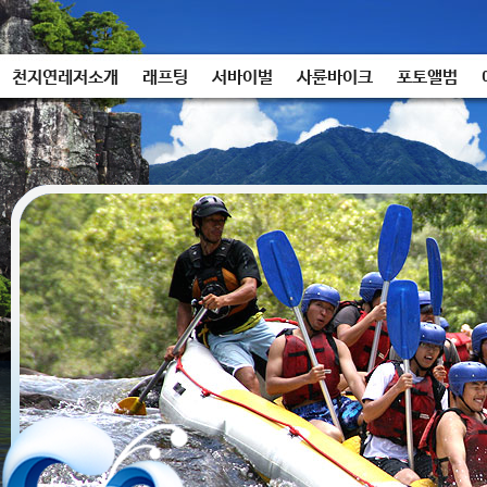
천지연레저소개
래프팅
서바이벌
사륜바이크
포토앨범