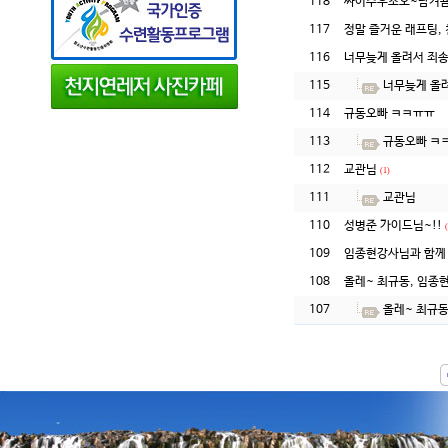
118
싸이주우소오~남겨욤
117
정말 즐거운 래프팅,
116
너무늦게 올려서 죄송
115
너무늦게 올려
114
규동오빠 ㅋㅋㅠㅠ
113
규동오빠 ㅋ
112
교관님
(1)
111
교관님
110
성병준 가이드님~!!
109
임종현강사님과 함께
108
올레~ 최규동, 임종현
107
올레~ 최규동