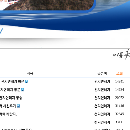
제목
글쓴이
조회
14841
 천지연레저 방문
천지연레저
14784
천지연레저 방문
천지연레저
20072
 천지연레저 방송
천지연레저
31416
저 사진후기
천지연레저
32645
저에 바란다.
천지연레저
33111
천지연레저