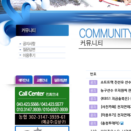
번호
쇼트트랙 진선유 선수
농구선수 우지원씨 
<KBS1 지금충북은>
[사진카페] 천지연레
[이용후기] 천지연레
<충청투데이>