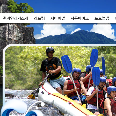
천지연레저소개
래프팅
서바이벌
사륜바이크
포토앨범