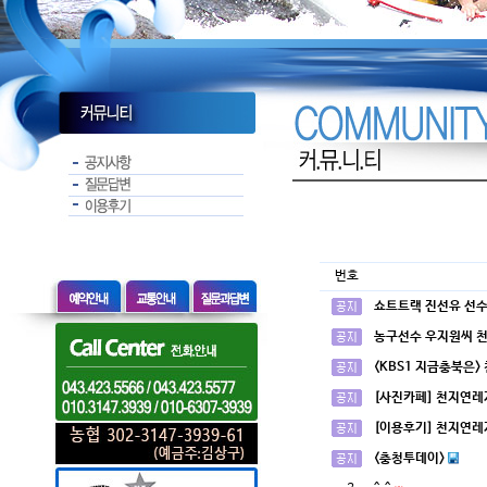
번호
쇼트트랙 진선유 선수
농구선수 우지원씨 
<KBS1 지금충북은>
[사진카페] 천지연레
[이용후기] 천지연레
<충청투데이>