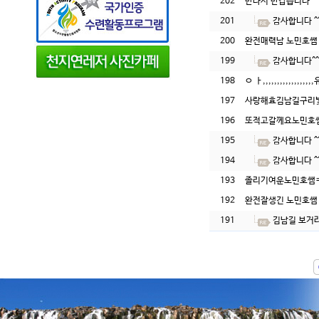
202
만나서 반갑습니다
201
감사합니다 ^
200
완전매력남 노민호쌤
199
감사합니다^^
198
ㅇ ㅏ,,,,,,,,,,,,,,
197
사랑해효김남길구리
196
또적고갈께요노민호
195
감사합니다 ^
194
감사합니다 ^
193
졸리기여운노민호쌤
192
완전잘생긴 노민호쌤
191
김남길 보거