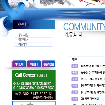
번호
쇼트트랙 진선유 선수
농구선수 우지원씨 
<KBS1 지금충북은>
[사진카페] 천지연레
[이용후기] 천지연레
<충청투데이>