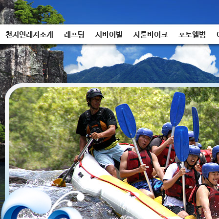
천지연레저소개
래프팅
서바이벌
사륜바이크
포토앨범