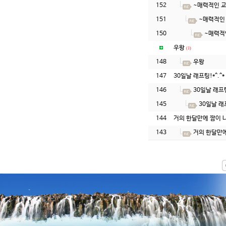
152
~매력적인 교
151
~매력적인 
150
~매력적인
우왕
(1)
148
우왕
147
30일날 래프팅!*^.^*
146
30일날 래프팅!
145
30일날 래프
144
거의 한달만에 짬이 
143
거의 한달만에