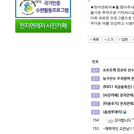
★천지연레저★를 찾아주셔
즐거운 추억으로 기억되시길 
더욱 새로운 프로그램으로 
무더운 여름 건강하고 시원하
번호
쇼트트랙 진선유 선수
농구선수 우지원씨 
<KBS1 지금충북은>
[사진카페] 천지연레
[이용후기] 천지연레
<충청투데이>
154
감사합니다 ^
153
~매력적인 교관님!! 