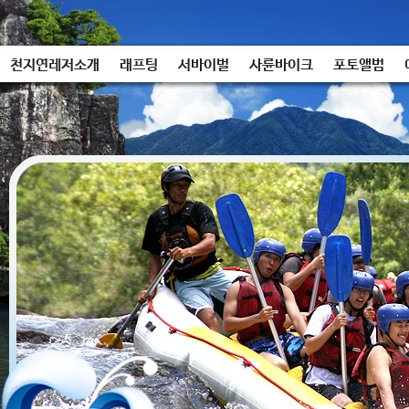
천지연레저소개
래프팅
서바이벌
사륜바이크
포토앨범