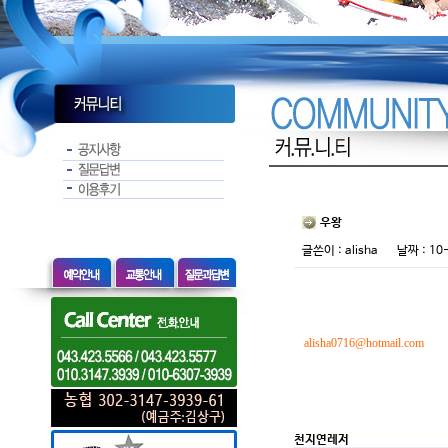
우왕
글쓴이 :
alisha
날짜 : 10-
alisha0716@hotmail.com
천지연레저