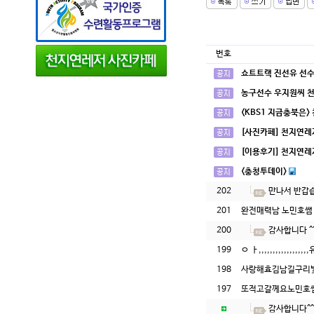
번호
쇼트트랙 진선유 선수
농구선수 우지원씨 
<KBS1 지금충북은>
[사진카페] 천지연레
[이용후기] 천지연레
<충청투데이>
202
만나서 반갑
201
완전매력남 노민호쌤
200
감사합니다 ^
199
ㅇ ㅏ,,,,,,,,,,,,,,
198
사랑해효김남길구리
197
또적고갈께요노민호
감사합니다^^