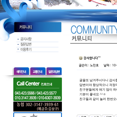
감사합니다^^
글쓴이 :
노민호
날짜 : 10-
글을또 남겨주시다니 감사합
답변이야 항상적으니 걱정
친구분들에게 애기 많이 하
기분이 좋네요 ^^ㅎ
친구들과 같이 놀러 한번오세