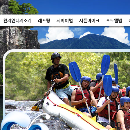
천지연레저소개
래프팅
서바이벌
사륜바이크
포토앨범