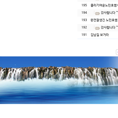
195
졸리기여운노민호쌤
194
감사합니다 ^
193
완전잘생긴 노민호쌤
192
감사합니다 ^
191
김남길 보거라