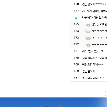
178
김남길오빠?????
177
저..제가 엄마신발이예
나쁜남자 김남길 아저씨
175
김남길오빠임
174
ㅋㅋㅋㅋㅋ
173
ㅋㅋㅋㅋㅋ
172
ㅋㅋㅋㅋㅋ
171
저도 언니 있어요!
170
김남길오빠??김남길
169
이진호강사님~~~
168
김남길오빠
167
잘놀다갑니다~!
(1)