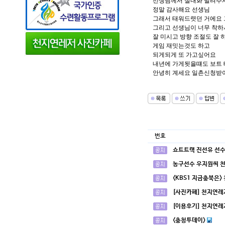
선생님께서 실내화 빌려주
정말 감사해요 선생님
그래서 태워드렷던 거에요 
그리고 선생님이 너무 착하시고
잘 미시고 방향 조절도 잘 하
게임 재밋는것도 하고
되게되게 또 가고싶어요
내년에 가게됫을떄도 보트 
안녕히 계세요 일촌신청받
번호
쇼트트랙 진선유 선수
농구선수 우지원씨 
<KBS1 지금충북은>
[사진카페] 천지연레
[이용후기] 천지연레
<충청투데이>