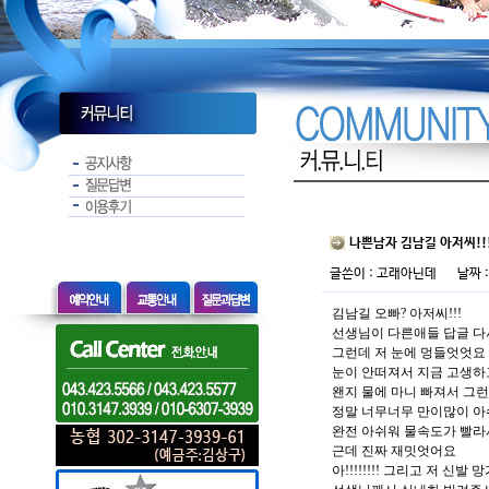
나쁜남자 김남길 아저씨!!!
글쓴이 :
고래아닌데
날짜 : 
김남길 오빠? 아저씨!!!
선생님이 다른애들 답글 다
그런데 저 눈에 멍들엇엇요
눈이 안떠져서 지금 고생하
왠지 물에 마니 빠져서 
정말 너무너무 만이많이 
완전 아쉬워 물속도가 빨라
근데 진짜 재밋엇어요
아!!!!!!!! 그리고 저 신발