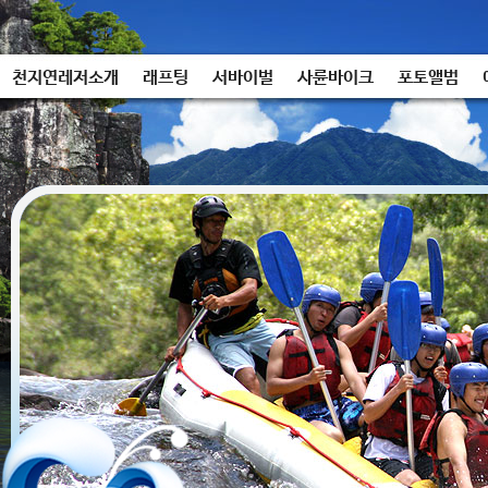
천지연레저소개
래프팅
서바이벌
사륜바이크
포토앨범