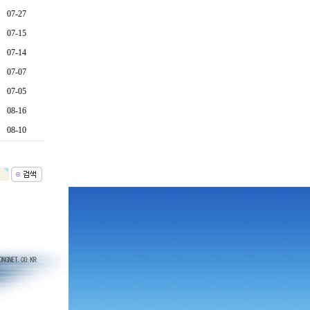
07-27
07-15
07-14
07-07
07-05
08-16
08-10