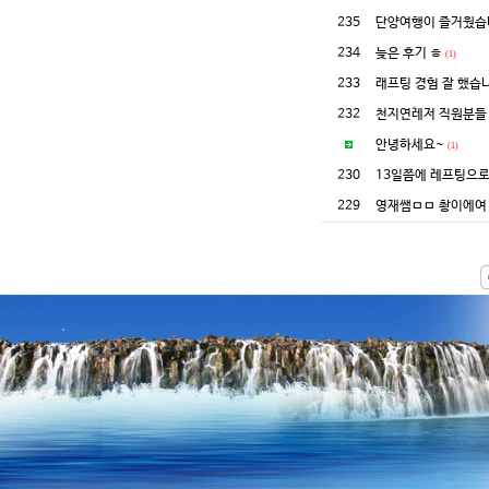
235
단양여행이 즐거웠
234
늦은 후기 ㅎ
(1)
233
래프팅 경험 잘 했습니
232
천지연레저 직원분들
안녕하세요~
(1)
230
13일쯤에 레프팅으로
229
영재쌤ㅁㅁ 촹이에여