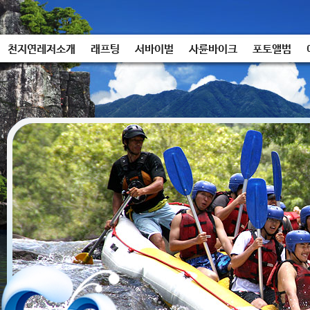
천지연레저소개
래프팅
서바이벌
사륜바이크
포토앨범