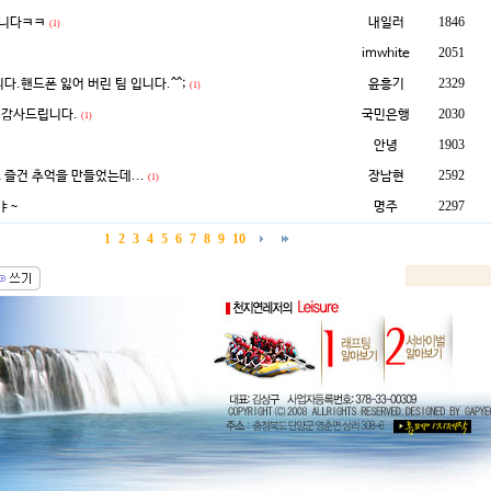
1846
습니다ㅋㅋ
내일러
(1)
2051
imwhite
2329
다.핸드폰 잃어 버린 팀 입니다.^^;
윤흥기
(1)
2030
 감사드립니다.
국민은행
(1)
1903
안녕
2592
 즐건 추억을 만들었는데...
장남현
(1)
2297
ㅑ~
명주
1
2
3
4
5
6
7
8
9
10