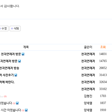
서 감사합니다.
제목
글쓴이
조회
14831
 천지연레저 방문
천지연레저
14765
천지연레저 방문
천지연레저
20052
 천지연레저 방송
천지연레저
31413
저 사진후기
천지연레저
32634
저에 바란다.
천지연레저
33102
천지연레저
1703
..
김형진
(1)
1837
 이었습니다
양세열
(1)
1910
 시간 이었습니다
양세열
(1)